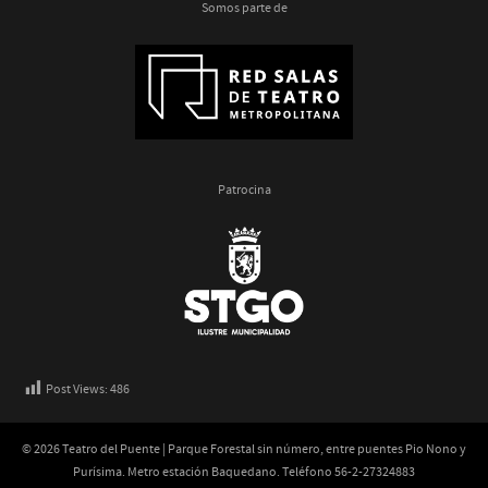
Somos parte de
Patrocina
Post Views:
486
© 2026 Teatro del Puente | Parque Forestal sin número, entre puentes Pio Nono y
Purísima. Metro estación Baquedano. Teléfono 56-2-27324883