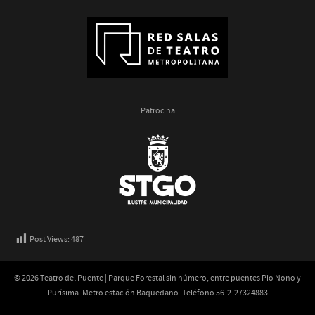
Patrocina
Post Views:
487
© 2026 Teatro del Puente | Parque Forestal sin número, entre puentes Pio Nono y
Purísima. Metro estación Baquedano. Teléfono 56-2-27324883