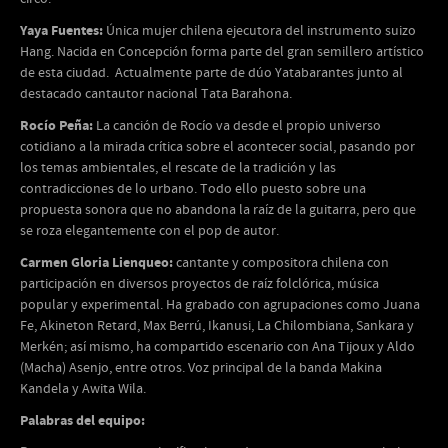
Yaya Fuentes:
Única mujer chilena ejecutora del instrumento suizo
Hang. Nacida en Concepción forma parte del gran semillero artístico
de esta ciudad. Actualmente parte de dúo Yatabarantes junto al
destacado cantautor nacional Tata Barahona.
Rocío Peña:
La canción de Rocío va desde el propio universo
cotidiano a la mirada crítica sobre el acontecer social, pasando por
los temas ambientales, el rescate de la tradición y las
contradicciones de lo urbano. Todo ello puesto sobre una
propuesta sonora que no abandona la raíz de la guitarra, pero que
se roza elegantemente con el pop de autor.
Carmen Gloria Lienqueo:
cantante y compositora chilena con
participación en diversos proyectos de raíz folclórica, música
popular y experimental. Ha grabado con agrupaciones como Juana
Fe, Akineton Retard, Max Berrú, Ikanusi, La Chilombiana, Sankara y
Merkén; así mismo, ha compartido escenario con Ana Tijoux y Aldo
(Macha) Asenjo, entre otros. Voz principal de la banda Makina
Kandela y Awita Wila.
Palabras del equipo: