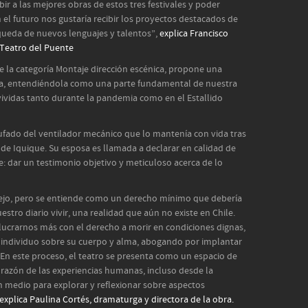
ir a las mejores obras de estos tres festivales y poder
l futuro nos gustaría recibir los proyectos destacados de
queda de nuevos lenguajes y talentos”,
explica Francisco
 Teatro del Puente
e la categoría Montaje dirección escénica, propone una
gna, entendiéndola como una parte fundamental de nuestra
s vividas tanto durante la pandemia como en el Estallido
ufado del ventilador mecánico que lo mantenía con vida tras
 de Iquique. Su esposa es llamada a declarar en calidad de
e: dar un testimonio objetivo y meticuloso acerca de lo
ejo, pero se entiende como un derecho mínimo que debería
estro diario vivir, una realidad que aún no existe en Chile.
lucrarnos más con el derecho a morir en condiciones dignas,
 individuo sobre su cuerpo y alma, abogando por implantar
 En este proceso, el teatro se presenta como un espacio de
orazón de las experiencias humanas, incluso desde la
 un medio para explorar y reflexionar sobre aspectos
explica Paulina Cortés, dramaturga y directora de la obra.