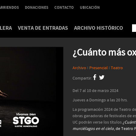
ARRIENDOS
DONACIONES
CONTACTO
UBICACIÓN
LERA
VENTA DE ENTRADAS
ARCHIVO HISTÓRICO
¿Cuánto más o
Archivo
I
Presencial
I
Teatro
Compartir:
Del 7 al 10 de marzo 2024
Jueves a Domingo a las 20 hrs.
La programación 2024 de Teatro de
obras ganadoras de festivales de es
UC podrán verse los títulos
¿Cuánt
murciélagos en el cielo
, de Teatro 