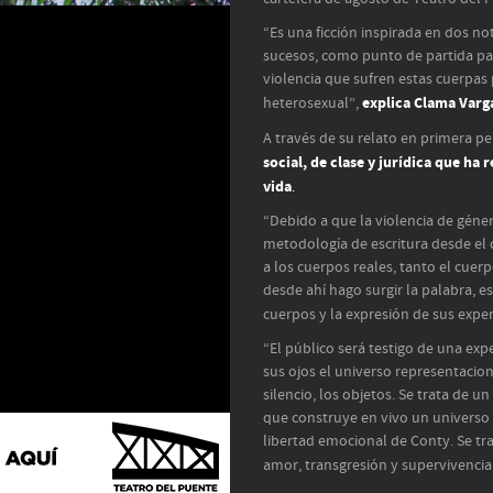
“Es una ficción inspirada en dos no
sucesos, como punto de partida par
violencia que sufren estas cuerpas 
explica Clama Varg
heterosexual”,
A través de su relato en primera p
social, de clase y jurídica que ha 
vida
.
“Debido a que la violencia de géner
metodología de escritura desde el c
a los cuerpos reales, tanto el cue
desde ahí hago surgir la palabra, es
cuerpos y la expresión de sus exper
“El público será testigo de una ex
sus ojos el universo representaciona
silencio, los objetos. Se trata de u
que construye en vivo un universo d
libertad emocional de Conty. Se tr
amor, transgresión y supervivencia