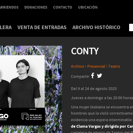
ARRIENDOS
DONACIONES
CONTACTO
UBICACIÓN
LERA
VENTA DE ENTRADAS
ARCHIVO HISTÓRICO
CONTY
Archivo
I
Presencial
I
Teatro
Compartir:
Del 9 al 24 de agosto 2025
Jueves a domingo a las 20:00 horas
Una mujer lesbiana se encuentra en
hombres que la violó correctivament
evidencia una espera interminable 
de Clama Vargas y dirigida por Car
cartelera de agosto de Teatro del 