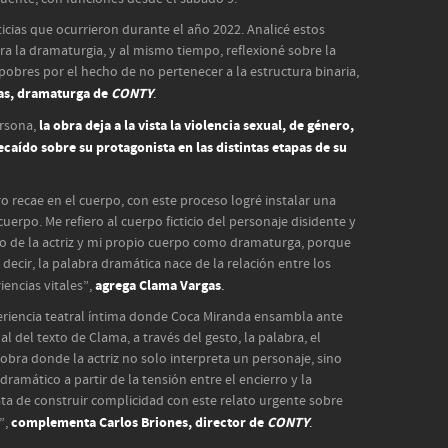
ticias que ocurrieron durante el año 2022. Analicé estos
a la dramaturgia, y al mismo tiempo, reflexioné sobre la
pobres por el hecho de no pertenecer a la estructura binaria,
as, dramaturga de
CONTY
.
la obra deja a la vista la violencia sexual, de género,
ersona,
recaído sobre su protagonista en las distintas etapas de su
o recae en el cuerpo, con este proceso logré instalar una
uerpo. Me refiero al cuerpo ficticio del personaje disidente y
rpo de la actriz y mi propio cuerpo como dramaturga, porque
 decir, la palabra dramática nace de la relación entre los
agrega Clama Vargas
iencias vitales”,
.
periencia teatral íntima donde Coca Miranda ensambla ante
l del texto de Clama, a través del gesto, la palabra, el
n obra donde la actriz no solo interpreta un personaje, sino
ramático a partir de la tensión entre el encierro y la
ata de construir complicidad con este relato urgente sobre
complementa Carlos Briones, director de
CONTY
”,
.