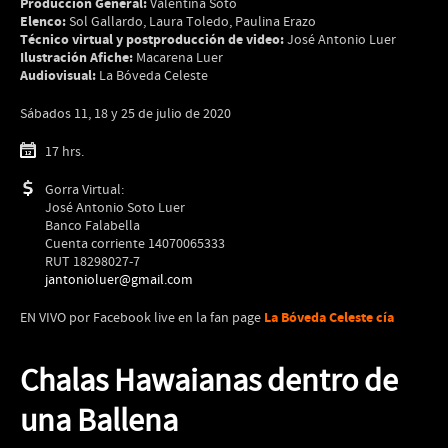
Producción General:
Valentina Soto
Elenco:
Sol Gallardo, Laura Toledo, Paulina Erazo
Técnico virtual y postproducción de video:
José Antonio Luer
Ilustración Afiche:
Macarena Luer
Audiovisual:
La Bóveda Celeste
Sábados 11, 18 y 25 de julio de 2020
17 hrs.
Gorra Virtual:
José Antonio Soto Luer
Banco Falabella
Cuenta corriente 14070065333
RUT 18298027-7
jantonioluer@gmail.com
La Bóveda Celeste cía
EN VIVO por Facebook live en la fan page
Chalas Hawaianas dentro de
una Ballena