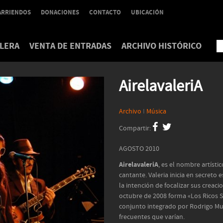
ARRIENDOS
DONACIONES
CONTACTO
UBICACIÓN
LERA
VENTA DE ENTRADAS
ARCHIVO HISTÓRICO
AirelavaleriA
Archivo
I
Música
Compartir:
AGOSTO 2010
AirelavaleriA
, es el nombre artíst
cantante. Valeria inicia en secreto 
la intención de focalizar sus creac
octubre de 2008 forma «Los Ricos S
conjunto integrado por Rodrigo Mu
frecuentes que varían.