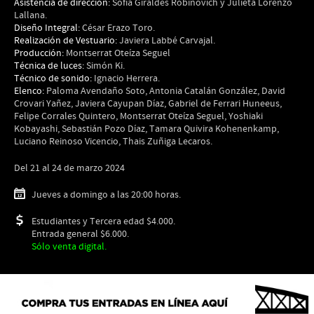
Asistencia de dirección:
Sofía Giraldes Robinovich y Julieta Lorenzo
Lallana.
Diseño Integral:
César Erazo Toro.
Realización de Vestuario:
Javiera Labbé Carvajal.
Producción:
Montserrat Oteíza Seguel
Técnica de luces:
Simón Ki.
Técnico de sonido:
Ignacio Herrera.
Elenco:
Paloma Avendaño Soto, Antonia Catalán González, David
Crovari Yañez, Javiera Cayupan Díaz, Gabriel de Ferrari Huneeus,
Felipe Corrales Quintero, Montserrat Oteíza Seguel, Yoshiaki
Kobayashi, Sebastián Pozo Díaz, Tamara Quivira Kohenenkamp,
Luciano Reinoso Vicencio, Thais Zuñiga Lecaros.
Del 21 al 24 de marzo 2024
Jueves a domingo a las 20:00 horas.
Estudiantes y Tercera edad $4.000.
Entrada general $6.000.
Sólo venta digital.