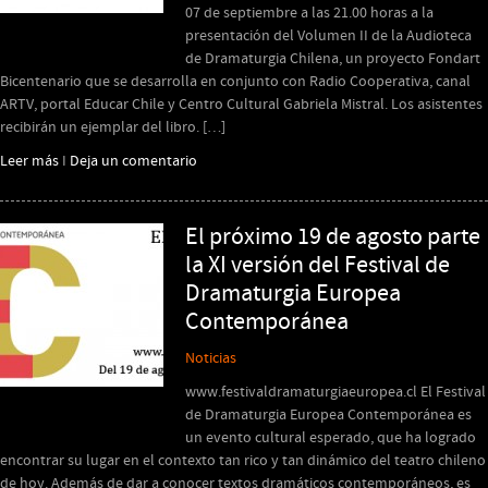
07 de septiembre a las 21.00 horas a la
presentación del Volumen II de la Audioteca
de Dramaturgia Chilena, un proyecto Fondart
Bicentenario que se desarrolla en conjunto con Radio Cooperativa, canal
ARTV, portal Educar Chile y Centro Cultural Gabriela Mistral. Los asistentes
recibirán un ejemplar del libro. […]
Leer más
I
Deja un comentario
El próximo 19 de agosto parte
la XI versión del Festival de
Dramaturgia Europea
Contemporánea
Noticias
www.festivaldramaturgiaeuropea.cl El Festival
de Dramaturgia Europea Contemporánea es
un evento cultural esperado, que ha logrado
encontrar su lugar en el contexto tan rico y tan dinámico del teatro chileno
de hoy. Además de dar a conocer textos dramáticos contemporáneos, es