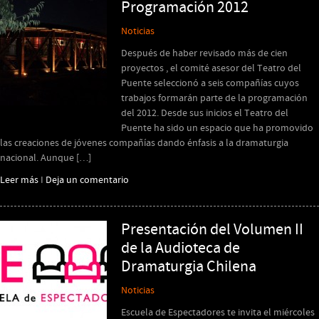
Programación 2012
Noticias
Después de haber revisado más de cien
proyectos , el comité asesor del Teatro del
Puente seleccionó a seis compañías cuyos
trabajos formarán parte de la programación
del 2012. Desde sus inicios el Teatro del
Puente ha sido un espacio que ha promovido
las creaciones de jóvenes compañías dando énfasis a la dramaturgia
nacional. Aunque […]
Leer más
I
Deja un comentario
Presentación del Volumen II
de la Audioteca de
Dramaturgia Chilena
Noticias
Escuela de Espectadores te invita el miércoles