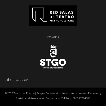
Patrocina
Post Views:
486
© 2026 Teatro del Puente | Parque Forestal sin número, entre puentes Pio Nono y
Purísima. Metro estación Baquedano. Teléfono 56-2-27324883