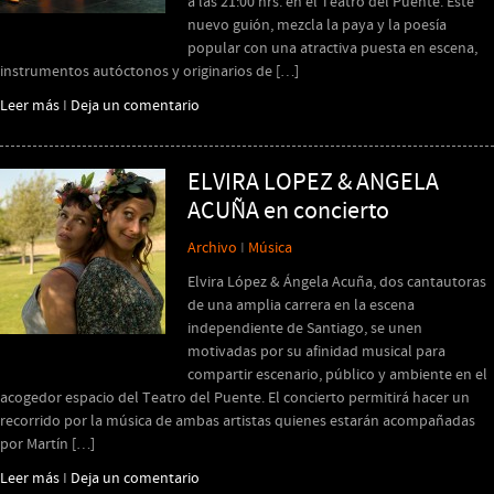
a las 21:00 hrs. en el Teatro del Puente. Este
nuevo guión, mezcla la paya y la poesía
popular con una atractiva puesta en escena,
instrumentos autóctonos y originarios de […]
Leer más
I
Deja un comentario
ELVIRA LOPEZ & ANGELA
ACUÑA en concierto
Archivo
I
Música
Elvira López & Ángela Acuña, dos cantautoras
de una amplia carrera en la escena
independiente de Santiago, se unen
motivadas por su afinidad musical para
compartir escenario, público y ambiente en el
acogedor espacio del Teatro del Puente. El concierto permitirá hacer un
recorrido por la música de ambas artistas quienes estarán acompañadas
por Martín […]
Leer más
I
Deja un comentario