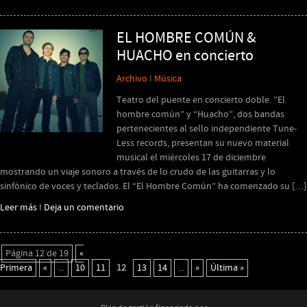
EL HOMBRE COMÚN &
HUACHO en concierto
Archivo
I
Música
Teatro del puente en concierto doble. ”El
hombre común” y “Huacho”, dos bandas
pertenecientes al sello independiente Tune-
Less records, presentan su nuevo material
musical el miércoles 17 de diciembre
mostrando un viaje sonoro a través de lo crudo de las guitarras y lo
sinfónico de voces y teclados. El “El Hombre Común” ha comenzado su […]
Leer más
I
Deja un comentario
Página 12 de 19
«
Primera
«
...
10
11
12
13
14
...
»
Última »