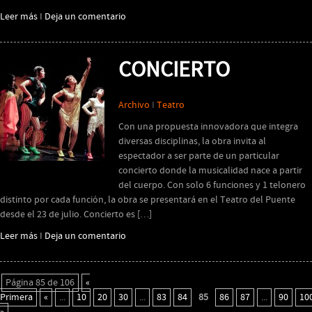
Leer más
I
Deja un comentario
CONCIERTO
Archivo
I
Teatro
Con una propuesta innovadora que integra
diversas disciplinas, la obra invita al
espectador a ser parte de un particular
concierto donde la musicalidad nace a partir
del cuerpo. Con solo 6 funciones y 1 telonero
distinto por cada función, la obra se presentará en el Teatro del Puente
desde el 23 de julio. Concierto es […]
Leer más
I
Deja un comentario
Página 85 de 106
«
Primera
«
...
10
20
30
...
83
84
85
86
87
...
90
10