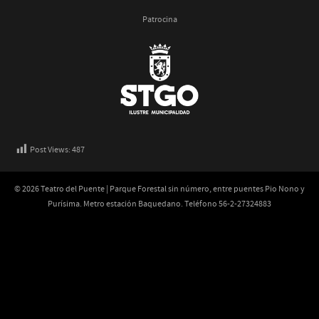
Patrocina
Post Views:
487
© 2026 Teatro del Puente | Parque Forestal sin número, entre puentes Pio Nono y
Purísima. Metro estación Baquedano. Teléfono 56-2-27324883