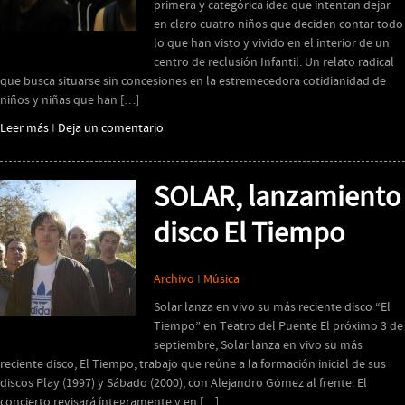
primera y categórica idea que intentan dejar
en claro cuatro niños que deciden contar todo
lo que han visto y vivido en el interior de un
centro de reclusión Infantil. Un relato radical
que busca situarse sin concesiones en la estremecedora cotidianidad de
niños y niñas que han […]
Leer más
I
Deja un comentario
SOLAR, lanzamiento
disco El Tiempo
Archivo
I
Música
Solar lanza en vivo su más reciente disco “El
Tiempo” en Teatro del Puente El próximo 3 de
septiembre, Solar lanza en vivo su más
reciente disco, El Tiempo, trabajo que reúne a la formación inicial de sus
discos Play (1997) y Sábado (2000), con Alejandro Gómez al frente. El
concierto revisará íntegramente y en […]