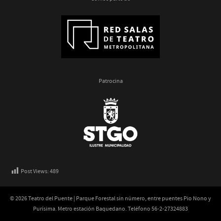
Patrocina
Post Views:
489
© 2026 Teatro del Puente | Parque Forestal sin número, entre puentes Pio Nono y
Purísima. Metro estación Baquedano. Teléfono 56-2-27324883