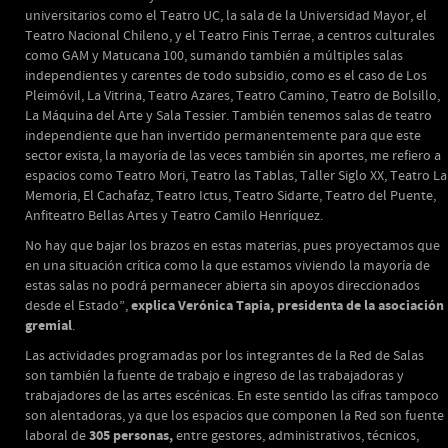
universitarios como el Teatro UC, la sala de la Universidad Mayor, el
Teatro Nacional Chileno, y el Teatro Finis Terrae, a centros culturales
como GAM y Matucana 100, sumando también a múltiples salas
independientes y carentes de todo subsidio, como es el caso de Los
Pleimóvil, La Vitrina, Teatro Azares, Teatro Camino, Teatro de Bolsillo,
La Máquina del Arte y Sala Tessier. También tenemos salas de teatro
independiente que han invertido permanentemente para que este
sector exista, la mayoría de las veces también sin aportes, me refiero a
espacios como Teatro Mori, Teatro las Tablas, Taller Siglo XX, Teatro La
Memoria, El Cachafaz, Teatro Ictus, Teatro Sidarte, Teatro del Puente,
Anfiteatro Bellas Artes y Teatro Camilo Henríquez.
No hay que bajar los brazos en estas materias, pues proyectamos que
en una situación crítica como la que estamos viviendo la mayoría de
estas salas no podrá permanecer abierta sin apoyos direccionados
explica Verónica Tapia, presidenta de la asociación
desde el Estado”,
gremial
.
Las actividades programadas por los integrantes de la Red de Salas
son también la fuente de trabajo e ingreso de las trabajadoras y
trabajadores de las artes escénicas. En este sentido las cifras tampoco
son alentadoras, ya que los espacios que componen la Red son fuente
305 personas,
laboral de
entre gestores, administrativos, técnicos,