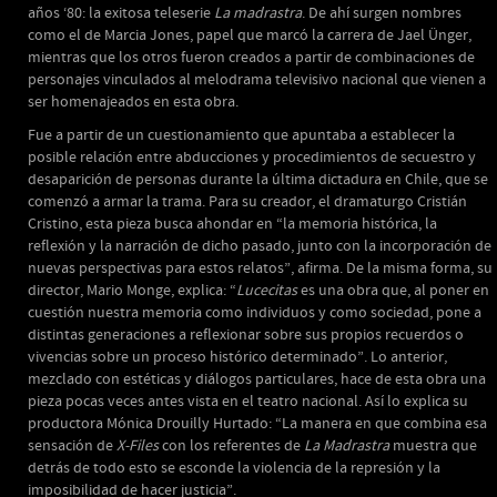
años ‘80: la exitosa teleserie
La madrastra
. De ahí surgen nombres
como el de Marcia Jones, papel que marcó la carrera de Jael Ünger,
mientras que los otros fueron creados a partir de combinaciones de
personajes vinculados al melodrama televisivo nacional que vienen a
ser homenajeados en esta obra.
Fue a partir de un cuestionamiento que apuntaba a establecer la
posible relación entre abducciones y procedimientos de secuestro y
desaparición de personas durante la última dictadura en Chile, que se
comenzó a armar la trama. Para su creador, el dramaturgo Cristián
Cristino, esta pieza busca ahondar en “la memoria histórica, la
reflexión y la narración de dicho pasado, junto con la incorporación de
nuevas perspectivas para estos relatos”, afirma. De la misma forma, su
director, Mario Monge, explica: “
Lucecitas
es una obra que, al poner en
cuestión nuestra memoria como individuos y como sociedad, pone a
distintas generaciones a reflexionar sobre sus propios recuerdos o
vivencias sobre un proceso histórico determinado”. Lo anterior,
mezclado con estéticas y diálogos particulares, hace de esta obra una
pieza pocas veces antes vista en el teatro nacional. Así lo explica su
productora Mónica Drouilly Hurtado: “La manera en que combina esa
sensación de
X-Files
con los referentes de
La Madrastra
muestra que
detrás de todo esto se esconde la violencia de la represión y la
imposibilidad de hacer justicia”.