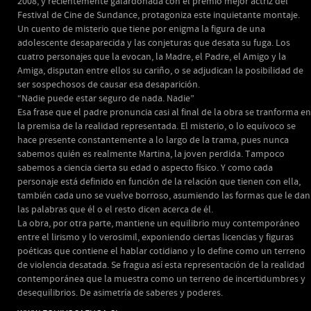
2008, y recientemente galardonada con el premio mejor actriz del
Festival de Cine de Sundance, protagoniza este inquietante montaje.
Un cuento de misterio que tiene por enigma la figura de una
adolescente desaparecida y las conjeturas que desata su fuga. Los
cuatro personajes que la evocan, la Madre, el Padre, el Amigo y la
Amiga, disputan entre ellos su cariño, o se adjudican la posibilidad de
ser sospechosos de causar esa desaparición.
“Nadie puede estar seguro de nada. Nadie”
Esa frase que el padre pronuncia casi al final de la obra se tranforma en
la premisa de la realidad representada. El misterio, o lo equívoco se
hace presente constantemente a lo largo de la trama, pues nunca
sabemos quién es realmente Martina, la joven perdida. Tampoco
sabemos a ciencia cierta su edad o aspecto físico. Y como cada
personaje está definido en función de la relación que tienen con ella,
también cada uno se vuelve borroso, asumiendo las formas que le dan
las palabras que él o el resto dicen acerca de él.
La obra, por otra parte, mantiene un equilibrio muy contemporáneo
entre el lirismo y lo verosimil, exponiendo ciertas licencias y figuras
poéticas que contiene el hablar cotidiano y lo define como un terreno
de violencia desatada. Se fragua así esta representación de la realidad
contemporánea que la muestra como un terreno de incertidumbres y
desequilibrios. De asimetría de saberes y poderes.