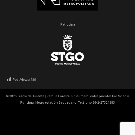
Patrocina
Post Views:
486
© 2026 Teatro del Puente | Parque Forestal sin número, entre puentes Pio Nono y
Purísima. Metro estación Baquedano. Teléfono 56-2-27324883