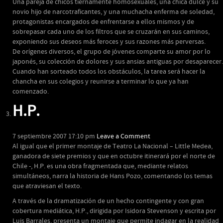
Una pareja de chicos tiernamente homosexuales, una chica dulce y su
novio hijo de narcotraficantes, y una muchacha enferma de soledad,
protagonistas encargados de enfrentarse a ellos mismos y de
sobrepasar cada uno de los filtros que se cruzarán en sus caminos,
exponiendo sus deseos más feroces y sus razones más perversas.
De orígenes diversos, el grupo de jóvenes comparte su amor por lo
japonés, su colección de dolores y sus ansias antiguas por desaparecer.
Cuando han sorteado todos los obstáculos, la tarea será hacer la
chancha en sus colegios y reunirse a terminar lo que ya han
comenzado.
H.P.
7 septiembre 2007 17:10 pm
Leave a Comment
Al igual que el primer montaje de Teatro La Nacional – Little Medea,
ganadora de siete premios y que en octubre itinerará por el norte de
Chile -, H.P. es una obra fragmentada que, mediante relatos
simultáneos, narra la historia de Hans Pozo, comentando los temas
que atraviesan el texto.
A través de la dramatización de un hecho contingente y con gran
cobertura mediática, H.P., dirigida por Isidora Stevenson y escrita por
Luis Barrales, presenta un montaje que permite indagar en la realidad