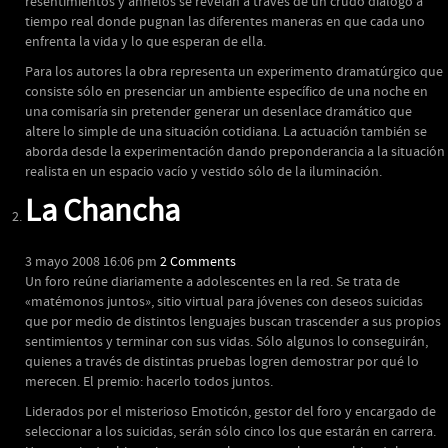
resentimientos y anhelos se revelan a través de un crudo diálogo a
tiempo real donde pugnan las diferentes maneras en que cada uno
enfrenta la vida y lo que esperan de ella.
Para los autores la obra representa un experimento dramatúrgico que
consiste sólo en presenciar un ambiente específico de una noche en
una comisaría sin pretender generar un desenlace dramático que
altere lo simple de una situación cotidiana. La actuación también se
aborda desde la experimentación dando preponderancia a la situación
realista en un espacio vacío y vestido sólo de la iluminación.
La Chancha
3 mayo 2008 16:06 pm
2 Comments
Un foro reúne diariamente a adolescentes en la red. Se trata de
«matémonos juntos», sitio virtual para jóvenes con deseos suicidas
que por medio de distintos lenguajes buscan trascender a sus propios
sentimientos y terminar con sus vidas. Sólo algunos lo conseguirán,
quienes a través de distintas pruebas logren demostrar por qué lo
merecen. El premio: hacerlo todos juntos.
Liderados por el misterioso Emoticón, gestor del foro y encargado de
seleccionar a los suicidas, serán sólo cinco los que estarán en carrera.