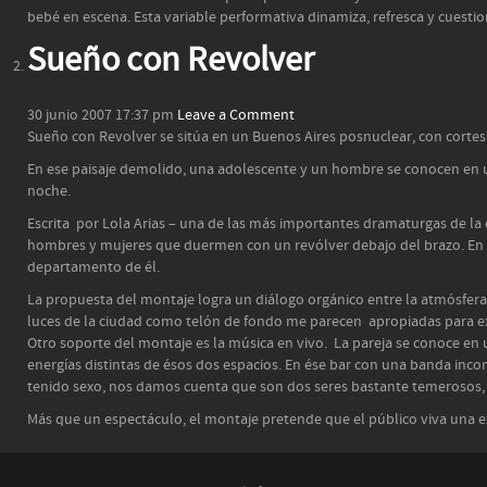
bebé en escena. Esta variable performativa dinamiza, refresca y cuestiona
Sueño con Revolver
30 junio 2007 17:37 pm
Leave a Comment
Sueño con Revolver se sitúa en un Buenos Aires posnuclear, con corte
En ese paisaje demolido, una adolescente y un hombre se conocen en un
noche.
Escrita por Lola Arias – una de las más importantes dramaturgas de la
hombres y mujeres que duermen con un revólver debajo del brazo. En e
departamento de él.
La propuesta del montaje logra un diálogo orgánico entre la atmósfera del
luces de la ciudad como telón de fondo me parecen apropiadas para ex
Otro soporte del montaje es la música en vivo. La pareja se conoce en 
energías distintas de ésos dos espacios. En ése bar con una banda inco
tenido sexo, nos damos cuenta que son dos seres bastante temerosos,
Más que un espectáculo, el montaje pretende que el público viva una ex