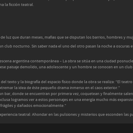
 la ficción teatral.
s de luz que duran meses, mafias que se disputan los barrios, hombres y m
 club nocturno. Sin saber nada el uno del otro pasan la noche a oscuras en
 escena argentina contemporánea – La obra se sitúa en una ciudad posnuclea
se paisaje demolido, una adolescente y un hombre se conocen en un club no
 texto y la biografía del espacio físico donde la obra se realiza: “El teatro
tremar la idea de éste pequeño drama inmerso en el caos exterior.”
un bar, donde se encuentran por primera vez, coquetean y finalmente salen d
nclusa logramos ver a estos personajes en una energía mucho más expansiva,
 frágiles y dañados emocionalmente.”
periencia teatral: Ahondar en las pulsiones y misterios que esconden las p