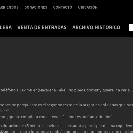
ARRIENDOS
DONACIONES
CONTACTO
UBICACIÓN
LERA
VENTA DE ENTRADAS
ARCHIVO HISTÓRICO
léfono su ex mujer (Macarena Teke). No puede dormir y quiere ir a verla. El
ciones de pareja. Este es el segundo texto de la argentina Lola Arias que N
lver”.
amor, que se completa con el texto “El amor es un francotirador”.
 duración de 45 minutos- invita al espectador a participar de una experienci
sivamente cuatro funciones; también por presentar un montaje que tensiona l