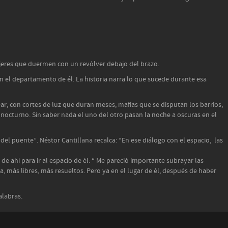
ujeres que duermen con un revólver debajo del brazo.
 el departamento de él. La historia narra lo que sucede durante esa
r, con cortes de luz que duran meses, mafias que se disputan los barrios,
cturno. Sin saber nada el uno del otro pasan la noche a oscuras en el
 del puente”. Néstor Cantillana recalca: “En ese diálogo con el espacio, las
e ahí para ir al espacio de él: “ Me pareció importante subrayar las
 más libres, más resueltos. Pero ya en el lugar de él, después de haber
alabras.