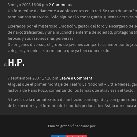
3 mayo 2008 16:06 pm
2 Comments
Un foro reúne diariamente a adolescentes en la red. Se trata de «matém
terminar con sus vidas. Sólo algunos lo conseguirán, quienes a través 
Liderados por el misterioso Emoticón, gestor del foro y encargado de se
de narcotraficantes, y una muchacha enferma de soledad, protagonista
feroces y sus razones más perversas.
De orígenes diversos, el grupo de jóvenes comparte su amor por lo japo
colegios y reunirse a terminar lo que ya han comenzado.
H.P.
7 septiembre 2007 17:10 pm
Leave a Comment
Al igual que el primer montaje de Teatro La Nacional – Little Medea, ga
historia de Hans Pozo, comentando los temas que atraviesan el texto.
A través de la dramatización de un hecho contingente y con gran cobertu
de la anécdota y el formato de la noticia periodística. Así, la obra bu
Plan de gestión financiado por