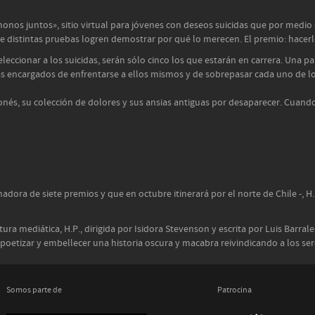
onos juntos», sitio virtual para jóvenes con deseos suicidas que por medio
de distintas pruebas logren demostrar por qué lo merecen. El premio: hacerl
leccionar a los suicidas, serán sólo cinco los que estarán en carrera. Una 
s encargados de enfrentarse a ellos mismos y de sobrepasar cada uno de lo
nés, su colección de dolores y sus ansias antiguas por desaparecer. Cuando
nadora de siete premios y que en octubre itinerará por el norte de Chile -, 
ra mediática, H.P., dirigida por Isidora Stevenson y escrita por Luis Barral
sca poetizar y embellecer una historia oscura y macabra reivindicando a los 
Somos parte de
Patrocina