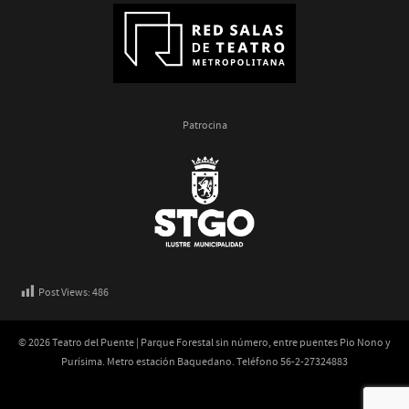
Patrocina
Post Views:
486
© 2026 Teatro del Puente | Parque Forestal sin número, entre puentes Pio Nono y
Purísima. Metro estación Baquedano. Teléfono 56-2-27324883