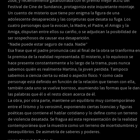
2008, y recientemente galardonada con el premio mejor actriz del
Festival de Cine de Sundance, protagoniza este inquietante montaje.
Un cuento de misterio que tiene por enigma la figura de una
adolescente desaparecida y las conjeturas que desata su fuga. Los
cuatro personajes que la evocan, la Madre, el Padre, el Amigo y la
Amiga, disputan entre ellos su cariño, o se adjudican la posibilidad de
ser sospechosos de causar esa desaparición.
“Nadie puede estar seguro de nada. Nadie”
Esa frase que el padre pronuncia casi al final de la obra se tranforma en
la premisa de la realidad representada. El misterio, o lo equívoco se
hace presente constantemente a lo largo de la trama, pues nunca
sabemos quién es realmente Martina, la joven perdida. Tampoco
sabemos a ciencia cierta su edad o aspecto físico. Y como cada
personaje está definido en función de la relación que tienen con ella,
también cada uno se vuelve borroso, asumiendo las formas que le dan
las palabras que él o el resto dicen acerca de él.
La obra, por otra parte, mantiene un equilibrio muy contemporáneo
entre el lirismo y lo verosimil, exponiendo ciertas licencias y figuras
poéticas que contiene el hablar cotidiano y lo define como un terreno
de violencia desatada. Se fragua así esta representación de la realidad
contemporánea que la muestra como un terreno de incertidumbres y
desequilibrios. De asimetría de saberes y poderes.