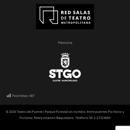
Patrocina
Post Views:
487
© 2026 Teatro del Puente | Parque Forestal sin número, entre puentes Pio Nono y
Purísima. Metro estación Baquedano. Teléfono 56-2-27324883