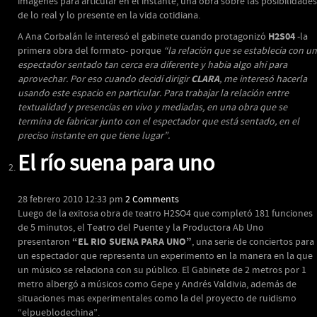
imágenes para articular en el instante, una obra sobre las posibilidades
de lo real y lo presente en la vida cotidiana.
H2S04
A Ana Corbalán le interesó el gabinete cuando protagonizó
-la
primera obra del formato- porque
“la relación que se establecía con un
espectador sentado tan cerca era diferente y había algo ahí para
CLARA
aprovechar. Por eso cuando decidí dirigir
, me interesó hacerla
usando este espacio en particular. Para trabajar la relación entre
textualidad y presencias en vivo y mediadas, en una obra que se
termina de fabricar junto con el espectador que está sentado, en el
preciso instante en que tiene lugar”.
El río suena para uno
28 febrero 2010 12:33 pm
2 Comments
Luego de la exitosa obra de teatro H2SO4 que completó 181 funciones
de 5 minutos, el Teatro del Puente y la Productora Ab Uno
“EL RIO SUENA PARA UNO”
presentaron
, una serie de conciertos para
un espectador que representa un experimento en la manera en la que
un músico se relaciona con su público. El Gabinete de 2 metros por 1
metro albergó a músicos como Gepe y Andrés Valdivia, además de
situaciones mas experimentales como la del proyecto de ruidismo
“elpueblodechina”.