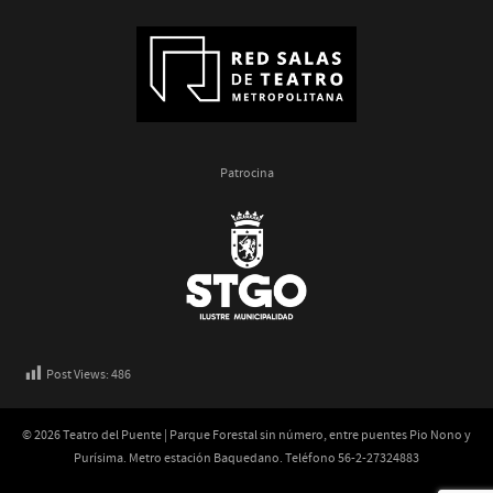
Patrocina
Post Views:
486
© 2026 Teatro del Puente | Parque Forestal sin número, entre puentes Pio Nono y
Purísima. Metro estación Baquedano. Teléfono 56-2-27324883