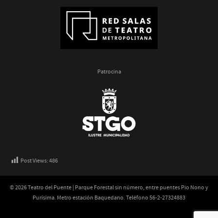
Patrocina
Post Views:
486
© 2026 Teatro del Puente | Parque Forestal sin número, entre puentes Pio Nono y
Purísima. Metro estación Baquedano. Teléfono 56-2-27324883