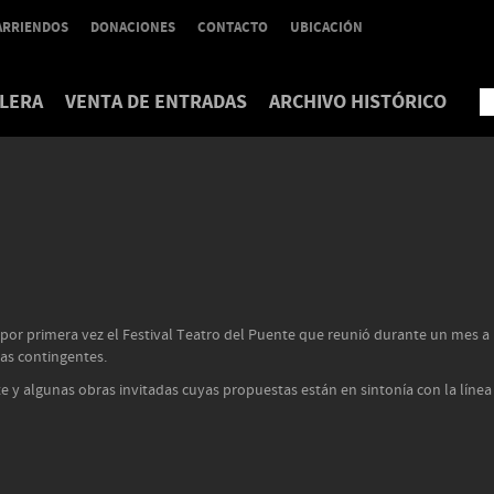
ARRIENDOS
DONACIONES
CONTACTO
UBICACIÓN
LERA
VENTA DE ENTRADAS
ARCHIVO HISTÓRICO
 por primera vez el Festival Teatro del Puente que reunió durante un mes a
cas contingentes.
 y algunas obras invitadas cuyas propuestas están en sintonía con la línea 