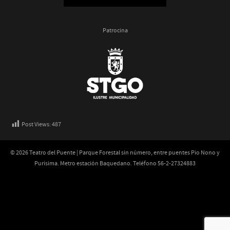
Patrocina
Post Views:
487
© 2026 Teatro del Puente | Parque Forestal sin número, entre puentes Pio Nono y
Purísima. Metro estación Baquedano. Teléfono 56-2-27324883