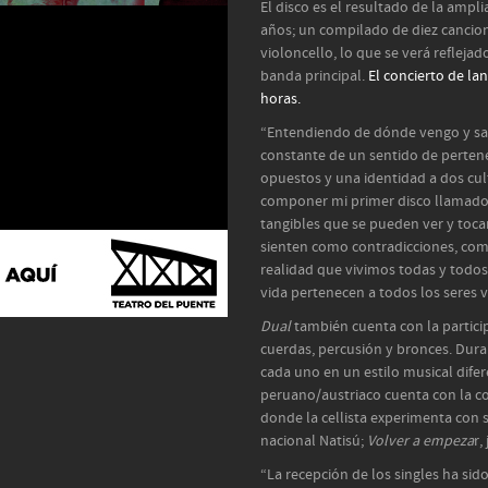
El disco es el resultado de la ampli
años; un compilado de diez cancion
violoncello, lo que se verá reflejad
banda principal.
El concierto de la
horas.
“Entendiendo de dónde vengo y sa
constante de un sentido de pertene
opuestos y una identidad a dos cult
componer mi primer disco llamad
tangibles que se pueden ver y toc
sienten como contradicciones, com
realidad que vivimos todas y todos,
vida pertenecen a todos los seres v
Dual
también cuenta con la partici
cuerdas, percusión y bronces. Duran
cada uno en un estilo musical dife
peruano/austriaco cuenta con la c
donde la cellista experimenta con s
nacional Natisú;
Volver a empeza
r,
“La recepción de los singles ha si