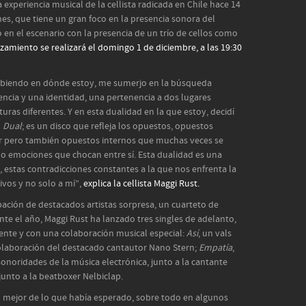
a experiencia musical de la cellista radicada en Chile hace 14
es, que tiene un gran foco en la presencia sonora del
o en el escenario con la presencia de un trío de cellos como
nzamiento se realizará el domingo 1 de diciembre, a las 19:30
biendo en dónde estoy, me sumerjo en la búsqueda
ncia y una identidad, una pertenencia a dos lugares
uras diferentes. Y en esta dualidad en la que estoy, decidí
o
Dual
; es un disco que refleja los opuestos, opuestos
ar pero también opuestos internos que muchas veces se
o emociones que chocan entre sí. Esta dualidad es una
 estas contradicciones constantes a la que nos enfrenta la
ivos y no solo a mí”,
explica la cellista Maggi Rust.
pación de destacados artistas sorpresa, un cuarteto de
te el año, Maggi Rust ha lanzado tres singles de adelanto,
rente y con una colaboración musical especial:
Así
, un vals
olaboración del destacado cantautor Nano Stern;
Empatía
,
onoridades de la música electrónica, junto a la cantante
 junto a la beatboxer Nelbiclap.
do mejor de lo que había esperado, sobre todo en algunos