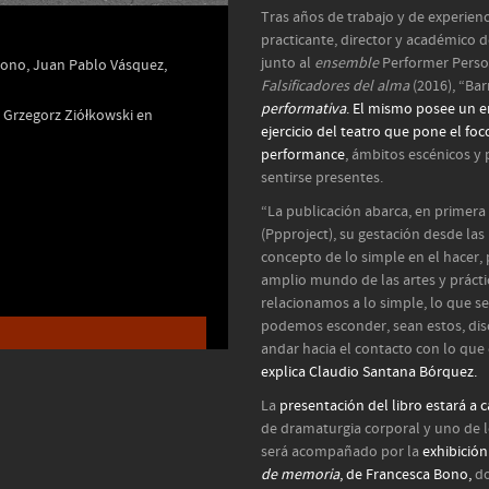
Tras años de trabajo y de experienc
practicante, director y académico 
junto al
ensemble
Performer Person
ono, Juan Pablo Vásquez,
Falsificadores del alma
(2016), “Bar
performativa
. El mismo posee un e
 Grzegorz Ziółkowski en
ejercicio del teatro que pone el fo
performance
, ámbitos escénicos y
sentirse presentes.
“La publicación abarca, en primera 
(Ppproject), su gestación desde la
concepto de lo simple en el hacer, 
amplio mundo de las artes y prácti
relacionamos a lo simple, lo que s
podemos esconder, sean estos, discur
andar hacia el contacto con lo que 
explica Claudio Santana Bórquez.
La
presentación del libro estará a 
de dramaturgia corporal y uno de 
será acompañado por la
exhibició
de memoria
, de Francesca Bono,
do