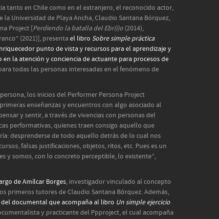
ia tanto en Chile como en el extranjero, el reconocido actor,
de la Universidad de Playa Ancha, Claudio Santana Bórquez,
a Project [
Perdiendo la batalla del Ebr(i)o
(2014),
ranco” (2021)], presenta
el libro
Sobre simple práctica
nriquecedor punto de vista y recursos para el aprendizaje y
co en la atención y conciencia de actuante para procesos de
 para todas las personas interesadas en el fenómeno de
persona, los inicios del Performer Persona Project
s primeras enseñanzas y encuentros con algo asociado al
pensar y sentir, a través de vivencias con personas del
cas performativas, quienes traen consigo aquello que
ería: desprenderse de todo aquello detrás de lo cual nos
sos, falsas justificaciones, objetos, ritos, etc. Pues es un
es y somos, con lo concreto perceptible, lo existente”,
cargo de Amílcar Borges
, investigador vinculado al concepto
los primeros tutores de Claudio Santana Bórquez. Además,
n del documental que acompaña al libro
Un simple ejercicio
cumentalista y practicante del Ppproject, el cual acompaña