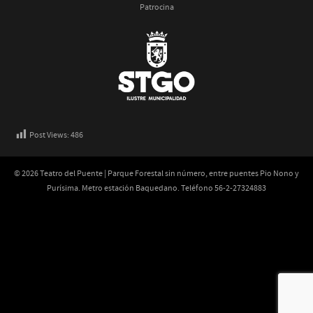
Patrocina
Post Views:
486
© 2026 Teatro del Puente | Parque Forestal sin número, entre puentes Pio Nono y
Purísima. Metro estación Baquedano. Teléfono 56-2-27324883