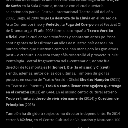
de Satán
en la Sala Omonia, montaje con el cual quedaría
seleccionado para el Festival Internacional Teatro a Mil del año
La destreza de la Lluvia
2002, luego; el 2004 dirige
en el Museo de
Vedetto, la Fuga del Cuerpo
Arte Contemporáneo y
en el Festival Of
Teatro Versión
de Dramaturgia. El año 2005 forma la compañía
Oficial
, con la cual aborda temáticas y acontecimientos políticos
contingentes de los últimos 40 años de nuestro país desde una
mirada crítica que cuestiona como se han manejado los gobiernos
post – dictadura. Con esta compañía desarrolló el proyecto “Chile:
Pentalogía Teatral fragmentada del Bicentenario”; donde fue
H (honor), Ele (la oficina) y C (civil)
director de los montajes
siendo, además, autor de las dos últimas. También dirigió las
Shorizo Hampón
puestas en escena de Teatro Versión Oficial
(2011)
Taská o como llenar este agujero que tengo
en Teatro del Puente y
en el corazón
(2013) en GAM. En el mismo centro cultural estrenó
Todo se limita al deseo de vivir eternamente
Cuestión de
(2014) y
Principios
(2018).
También ha dirigido trabajos como director independiente. En 2014
Violeta
estrenó
, en el Centro Cultural de Valparaíso y Matucana 100.