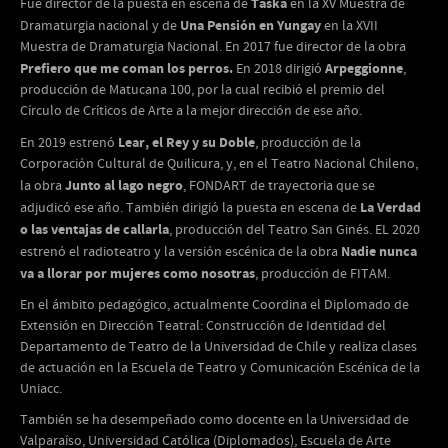
Taská
Fue director de la puesta en escena de
en la XV Muestra de
Una Pensión en Yungay
Dramaturgia nacional y de
en la XVII
Muestra de Dramaturgia Nacional. En 2017 fue director de la obra
Prefiero que me coman los perros.
Arpeggionne
En 2018 dirigió
,
producción de Matucana 100, por la cual recibió el premio del
Círculo de Críticos de Arte a la mejor dirección de ese año.
Lear, el Rey y su Doble
En 2019 estrenó
, producción de la
Corporación Cultural de Quilicura, y, en el Teatro Nacional Chileno,
Junto al lago negro
la obra
, FONDART de trayectoria que se
La Verdad
adjudicó ese año. También dirigió la puesta en escena de
o las ventajas de callarla
, producción del Teatro San Ginés. EL 2020
Nadie nunca
estrenó el radioteatro y la versión escénica de la obra
va a llorar por mujeres como nosotras
, producción de FITAM.
En el ámbito pedagógico, actualmente Coordina el Diplomado de
Extensión en Dirección Teatral: Construcción de Identidad del
Departamento de Teatro de la Universidad de Chile y realiza clases
de actuación en la Escuela de Teatro y Comunicación Escénica de la
Uniacc.
También se ha desempeñado como docente en la Universidad de
Valparaíso, Universidad Católica (Diplomados), Escuela de Arte