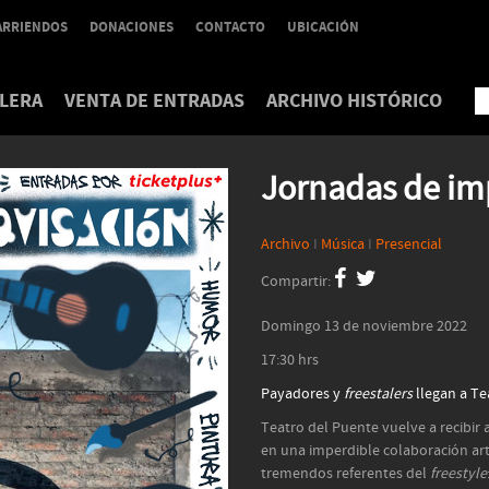
ARRIENDOS
DONACIONES
CONTACTO
UBICACIÓN
LERA
VENTA DE ENTRADAS
ARCHIVO HISTÓRICO
Jornadas de im
Archivo
I
Música
I
Presencial
Compartir:
Domingo 13 de noviembre 2022
17:30 hrs
Payadores y
freestalers
llegan a T
Teatro del Puente vuelve a recibir
en una imperdible colaboración artís
tremendos referentes del
freestyle