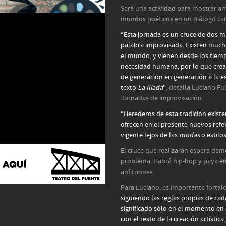
Será una actividad para mostrar am
mundos poéticos en un diálogo ca
“Esta jornada es un cruce de dos 
palabra improvisada. Existen mucha
el mundo, y vienen desde los tiemp
necesidad humana, por lo que crea
de generación en generación a la e
texto
La Ilíada
”
, detalla Luciano Fu
Jornadas de improvisación.
“Herederos de esta tradición existe
ofrecen en el presente nuevos ref
vigente lejos de las
modas
o estil
El cruce que realizarán espera demo
problema. Habrá hip-hop y paya en
anfitriones.
Para Luciano, es importante fortale
siguiendo las reglas propias de ca
significado sólo en el momento en q
con el resto de la creación artístic