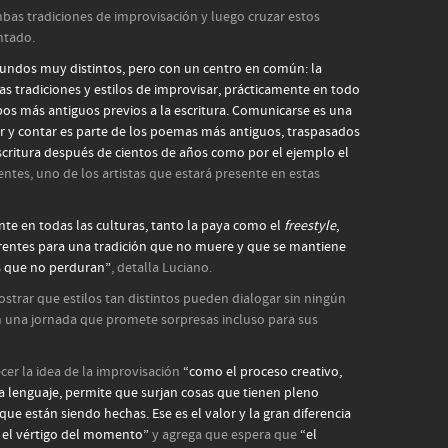
bas tradiciones de improvisación y luego cruzar estos
ntado.
mundos muy distintos, pero con un centro en común: la
s tradiciones y estilos de improvisar, prácticamente en todo
os más antiguos previos a la escritura. Comunicarse es una
r y contar es parte de los poemas más antiguos, traspasados
scritura después de cientos de años como por el ejemplo el
entes, uno de los artistas que estará presente en estas
nte en todas las culturas, tanto la paya como el
freestyle
,
erentes para una tradición que no muere y que se mantiene
os que no perduran”
, detalla Luciano.
strar que estilos tan distintos pueden dialogar sin ningún
 una jornada que promete sorpresas incluso para sus
cer la idea de la improvisación
“como el proceso creativo,
da lenguaje, permite que surjan cosas que tienen pleno
ue están siendo hechas. Ese es el valor y la gran diferencia
a, el vértigo del momento”
y agrega que espera que
“el