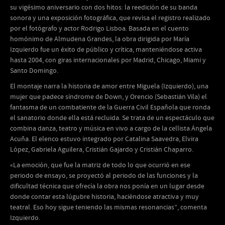
su vigésimo aniversario con dos hitos: la reedición de su banda
sonora y una exposición fotográfica, que revisa el registro realizado
por el fotógrafo y actor Rodrigo Lisboa. Basada en el cuento
homónimo de Almudena Grandes, la obra dirigida por María
Izquierdo fue un éxito de público y crítica, manteniéndose activa
hasta 2004, con giras internacionales por Madrid, Chicago, Miami y
Santo Domingo.
El montaje narra la historia de amor entre Miguela (Izquierdo), una
mujer que padece síndrome de Down, y Orencio (Sebastián Vila) el
fantasma de un combatiente de la Guerra Civil Española que ronda
el sanatorio donde ella está recluida. Se trata de un espectáculo que
combina danza, teatro y música en vivo a cargo de la cellista Ángela
Acuña. El elenco estuvo integrado por Catalina Saavedra, Elvira
López, Gabriela Aguilera, Cristián Gajardo y Cristián Chaparro.
«La emoción, que fue la matriz de todo lo que ocurrió en ese
periodo de ensayo, se proyectó al periodo de las funciones y la
dificultad técnica que ofrecía la obra nos ponía en un lugar desde
donde contar esta lúgubre historia, haciéndose atractiva y muy
teatral. Eso hoy sigue teniendo las mismas resonancias”, comenta
Izquierdo.