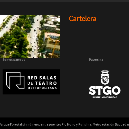
Cartelera
Somos parte de
Patrocina
 Parque Forestal sin número, entre puentes Pio Nono y Purísima. Metro estación Baqued