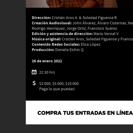
Dirección:
Cristián Aros A. & Soledad Figueroa R.
Creación Audiovisual:
John Álvarez, Álvaro Cisternas, N
Rodrigo Henríquez, Jorge Ortiz, Francisco Suárez.
Edición y asistencia de dirección:
Mario Vernal V.
Música original:
Cristián Aros, Soledad Figueroa y Franci
Contenido Redes Sociales:
Elica López.
Producción:
Daniela Eichin Q.
26 de enero 2021
22:30 hrs
$3.000, $5.000, $10.000
Paga lo que puedas!