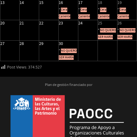
13
14
15
16
17
18
19
*
Cera
*
Cera
*
Cera
*
Cera
Caliente
Caliente
Caliente
Caliente
20
21
22
23
24
25
26
*
NO QUIERO
*
NO QUIERO
SER MARÍA
SER MARÍA
27
28
29
30
*
NO QUIERO
SER MARÍA
Post Views:
374.527
Plan de gestión financiado por