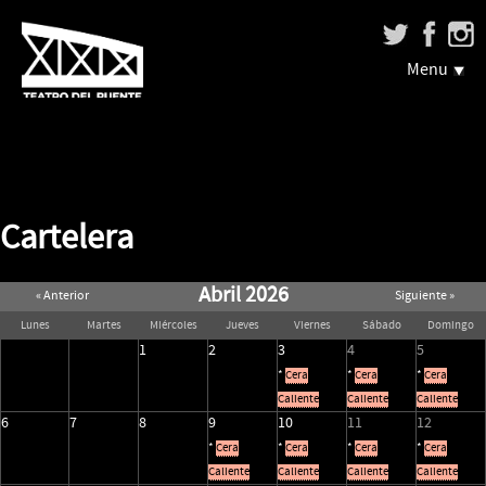
Menu
Cartelera
Abril 2026
« Anterior
Siguiente »
Lunes
Martes
Miércoles
Jueves
Viernes
Sábado
Domingo
1
2
3
4
5
*
Cera
*
Cera
*
Cera
Caliente
Caliente
Caliente
6
7
8
9
10
11
12
*
Cera
*
Cera
*
Cera
*
Cera
Caliente
Caliente
Caliente
Caliente